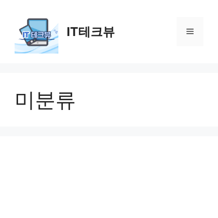
컨
텐
IT테크뷰
츠
메
로
건
뉴
너
뛰
기
미분류