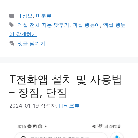
카
IT정보
,
미분류
테
태
엑셀 전체 자동 맞추기
,
엑셀 행높이
,
엑셀 행높
고
그
이 같게하기
리
댓글 남기기
T전화앱 설치 및 사용법
– 장점, 단점
2024-01-19
작성자:
IT테크뷰