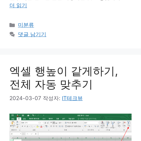
더 읽기
카
미분류
테
댓글 남기기
고
리
엑셀 행높이 같게하기,
전체 자동 맞추기
2024-03-07
작성자:
IT테크뷰