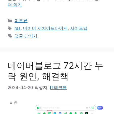
더 읽기
카
미분류
테
태
rss
,
네이버 서치어드바이저
,
사이트맵
고
그
댓글 남기기
리
네이버블로그 72시간 누
락 원인, 해결책
2024-04-20
작성자:
IT테크뷰