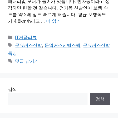
배터리및 모터가 들어가 있습니다. 반자동이라고 생
각하면 편할 것 같습니다. 걷기용 신발인데 보행 속
도를 약 2배 정도 빠르게 해줍니다. 평균 보행속도
가 4.8km/h라고 …
더 읽기
카
IT제품리뷰
테
태
문워커스신발
,
문워커스신발스펙
,
문워커스신발
고
그
특징
리
댓글 남기기
검색
검색