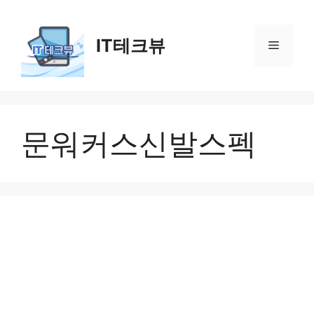
컨
텐
IT테크뷰
츠
메
로
건
뉴
너
뛰
기
문워커스신발스펙