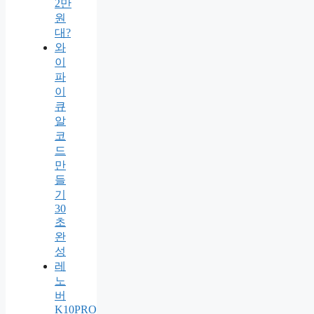
2만
원
대?
와
이
파
이
큐
알
코
드
만
들
기
30
초
완
성
레
노
버
K10PRO