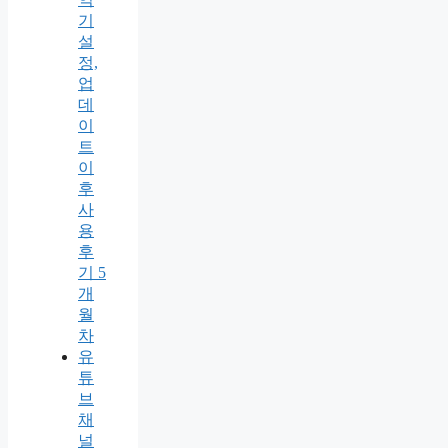
기
설
정,
업
데
이
트
이
후
사
용
후
기 5
개
월
차
유
튜
브
채
널