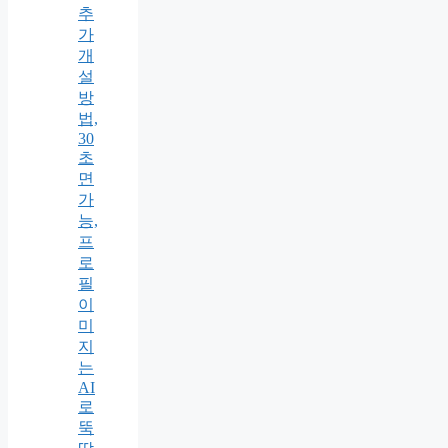
추
가
개
설
방
법,
30
초
면
가
능,
프
로
필
이
미
지
는
AI
로
뚝