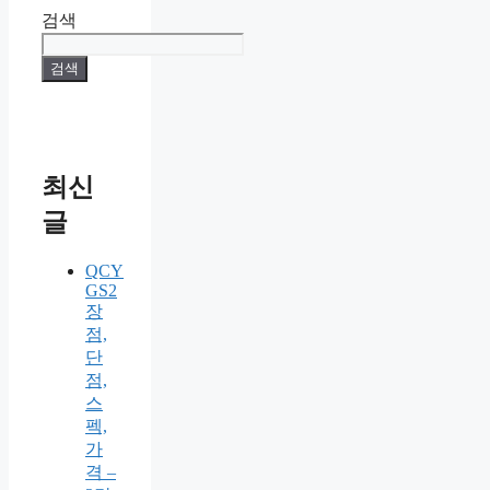
검색
검색
최신
글
QCY
GS2
장
점,
단
점,
스
펙,
가
격 –