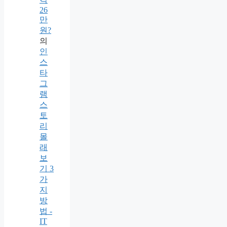
26
만
원?
의
인
스
타
그
램
스
토
리
몰
래
보
기 3
가
지
방
법 -
IT