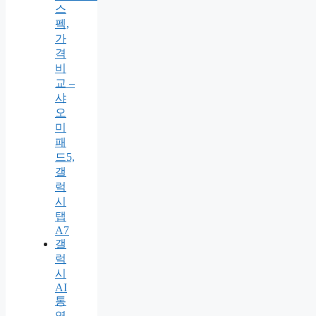
스
펙,
가
격
비
교 –
샤
오
미
패
드5,
갤
럭
시
탭
A7
갤
럭
시
AI
통
역