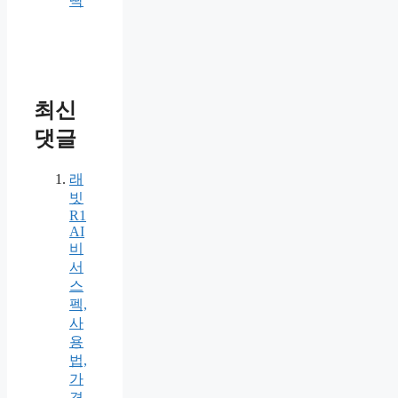
딱
최신
댓글
래
빗
R1
AI
비
서
스
펙,
사
용
법,
가
격