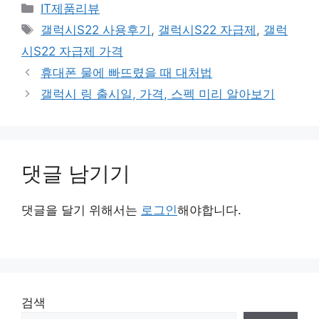
카
IT제품리뷰
테
태
갤럭시S22 사용후기
,
갤럭시S22 자급제
,
갤럭
고
그
시S22 자급제 가격
리
휴대폰 물에 빠뜨렸을 때 대처법
갤럭시 링 출시일, 가격, 스펙 미리 알아보기
댓글 남기기
댓글을 달기 위해서는
로그인
해야합니다.
검색