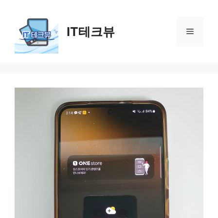
컨
텐
IT테크뷰
츠
메
로
건
뉴
너
뛰
기