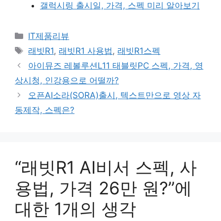
갤럭시링 출시일, 가격, 스펙 미리 알아보기
카
IT제품리뷰
테
태
래빗R1
,
래빗R1 사용법
,
래빗R1스펙
고
그
아이뮤즈 레볼루션L11 태블릿PC 스펙, 가격, 영
리
상시청, 인강용으로 어떨까?
오픈AI소라(SORA)출시, 텍스트만으로 영상 자
동제작, 스펙은?
“래빗R1 AI비서 스펙, 사
용법, 가격 26만 원?”에
대한 1개의 생각