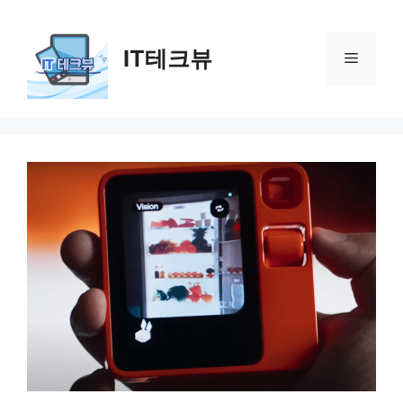
컨
텐
IT테크뷰
츠
메
로
건
뉴
너
뛰
기