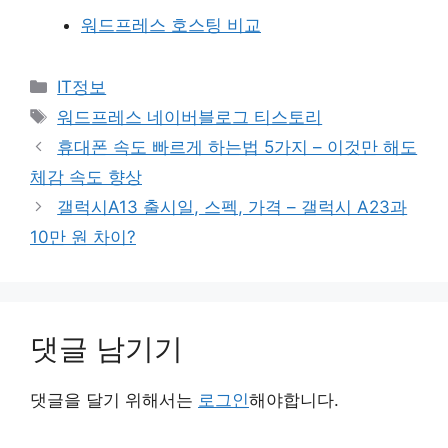
워드프레스 호스팅 비교
카
IT정보
테
태
워드프레스 네이버블로그 티스토리
고
그
휴대폰 속도 빠르게 하는법 5가지 – 이것만 해도
리
체감 속도 향상
갤럭시A13 출시일, 스펙, 가격 – 갤럭시 A23과
10만 원 차이?
댓글 남기기
댓글을 달기 위해서는
로그인
해야합니다.