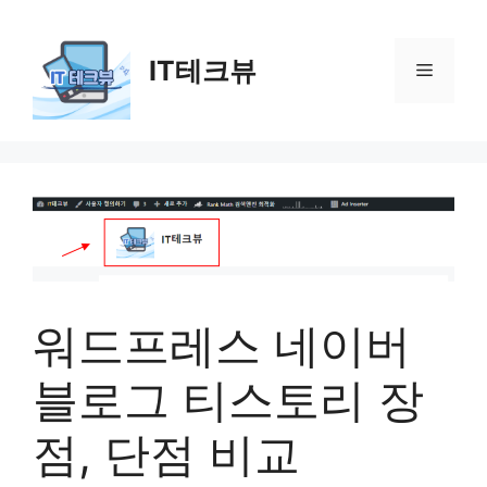
컨
텐
IT테크뷰
츠
메
로
건
뉴
너
뛰
기
워드프레스 네이버
블로그 티스토리 장
점, 단점 비교